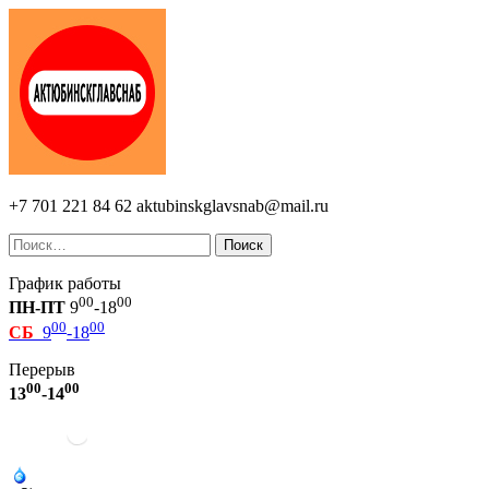
+7 701 221 84 62
aktubinskglavsnab@mail.ru
Поиск
График работы
00
00
ПН-ПТ
9
-18
00
00
СБ
9
-18
Перерыв
00
00
13
-14