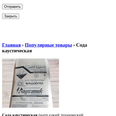
Закрыть
Главная
›
Популярные товары
›
Сода
каустическая
Сода каустическая
(натр едкий технический