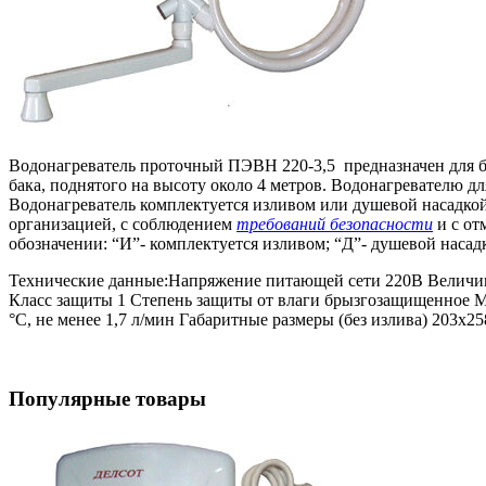
Водонагреватель проточный ПЭВH 220-3,5 предназначен для 
бака, поднятого на высоту около 4 метров. Водонагревателю дл
Водонагреватель комплектуется изливом или душевой насадкой
организацией, с соблюдением
требований безопасности
и с от
обозначении: “И”- комплектуется изливом; “Д”- душевой насад
Технические данные:Hапряжение питающей сети 220В Величина 
Класс защиты 1 Степень защиты от влаги брызгозащищенное М
°С, не менее 1,7 л/мин Габаритные размеры (без излива) 203х258
Популярные товары