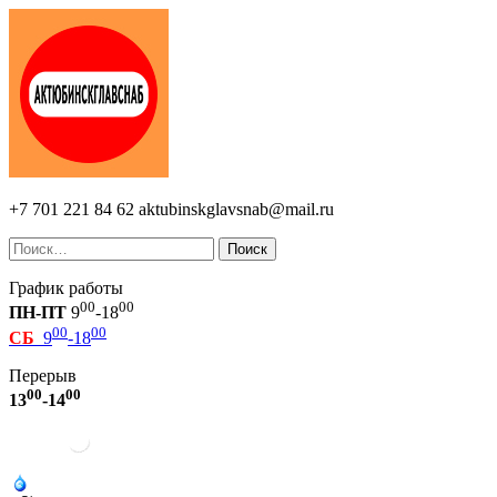
+7 701 221 84 62
aktubinskglavsnab@mail.ru
Поиск
График работы
00
00
ПН-ПТ
9
-18
00
00
СБ
9
-18
Перерыв
00
00
13
-14