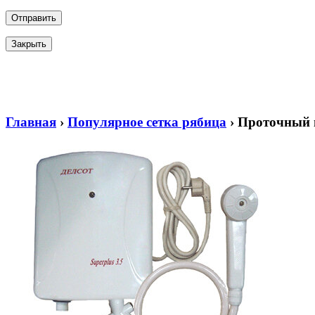
Закрыть
Главная
›
Популярное сетка рябица
›
Проточный в