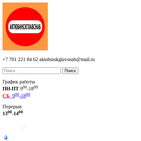
+7 701 221 84 62
aktubinskglavsnab@mail.ru
Поиск
График работы
00
00
ПН-ПТ
9
-18
00
00
СБ
9
-18
Перерыв
00
00
13
-14