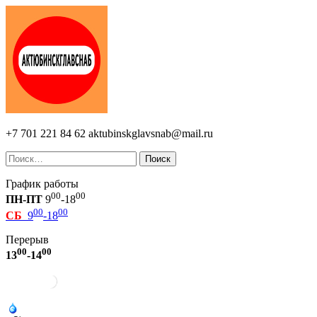
+7 701 221 84 62
aktubinskglavsnab@mail.ru
Поиск
График работы
00
00
ПН-ПТ
9
-18
00
00
СБ
9
-18
Перерыв
00
00
13
-14