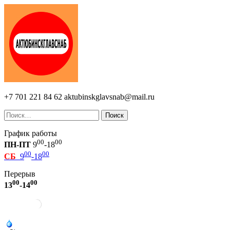
+7 701 221 84 62
aktubinskglavsnab@mail.ru
Поиск
График работы
00
00
ПН-ПТ
9
-18
00
00
СБ
9
-18
Перерыв
00
00
13
-14